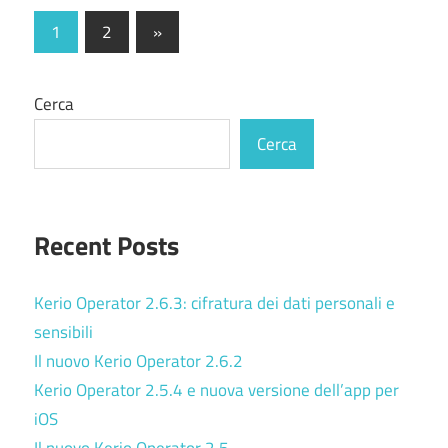
Paginazione
Next
1
2
»
Posts
degli
Cerca
articoli
Cerca
Recent Posts
Kerio Operator 2.6.3: cifratura dei dati personali e
sensibili
Il nuovo Kerio Operator 2.6.2
Kerio Operator 2.5.4 e nuova versione dell’app per
iOS