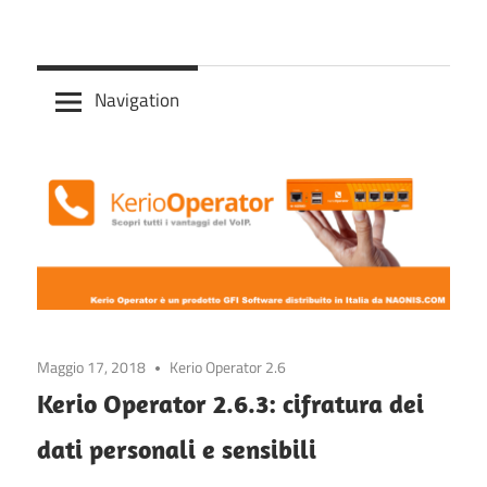
Skip
Centralino
to
Kerio
telefonico
content
Navigation
VoIP
Operator
basata
su
Asterix
con
interfaccia
semplice
e
immediata
Maggio 17, 2018
Kerio Operator 2.6
Kerio Operator 2.6.3: cifratura dei
dati personali e sensibili