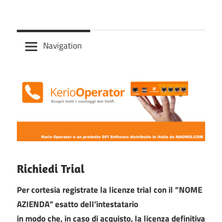
Skip
Centralino
to
Kerio
telefonico
content
Navigation
VoIP
Operator
basata
su
Asterix
con
interfaccia
semplice
e
immediata
Richiedi Trial
Per cortesia registrate la licenze trial con il “NOME
AZIENDA” esatto dell’intestatario
in modo che, in caso di acquisto, la licenza definitiva