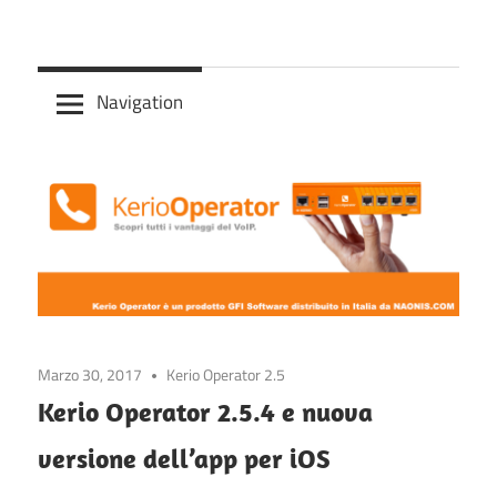
Skip
Centralino
to
Kerio
telefonico
content
Navigation
VoIP
Operator
basata
su
Asterix
con
interfaccia
semplice
e
immediata
Marzo 30, 2017
Kerio Operator 2.5
Kerio Operator 2.5.4 e nuova
versione dell’app per iOS